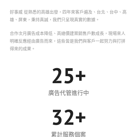
好事威 從熟悉的高雄出發，四年來客戶遍及、台北、台中、高
雄、屏東，秉持真誠，我們只呈現真實的數據。
合作次月廣告成本降低、高總價建案銷售戶數成長，現場來人
明確反應經由廣告而來，這些皆是我們與客戶一起努力與打拼
得來的成果。
25
+
廣告代管進行中
32
+
累計服務個案