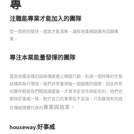
專
注職能專業才能加入的團隊
從一而終的堅持，思路才能清晰，讓房地產網路廣告回歸專
業。
專注本業能量發揮的團隊
當房地產這樣的超級傳產遇上網路行銷，形成一個特殊的生態
結構與執行環境。我們非常重視每一個服務的個案，因此所有
的夥伴都是我們精挑細選後，才會決定合作與配合的，他們也
都與好事威一樣，對於自己的專業從不妥協，只為展現有別過
專業與效率
。
往傳統媒體代商的
houseway.
好事威